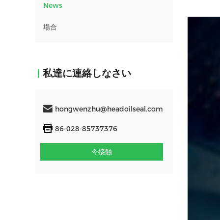
News
場合
私達に連絡しなさい
hongwenzhu@headoilseal.com
86-028-85737376
今接触