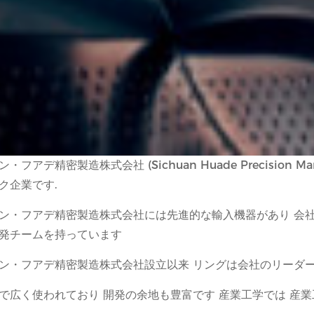
フアデ精密製造株式会社 (Sichuan Huade Precision Manu
ク企業です.
ン・フアデ精密製造株式会社には先進的な輸入機器があり 会社
発チームを持っています
ン・フアデ精密製造株式会社設立以来 リングは会社のリーダ
で広く使われており 開発の余地も豊富です 産業工学では 産業