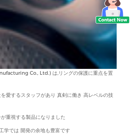
facturing Co., Ltd.) は,リングの保護に重点を置
を愛するスタッフがあり 真剣に働き 高レベルの技
ーが重視する製品になりました
工学では 開発の余地も豊富です