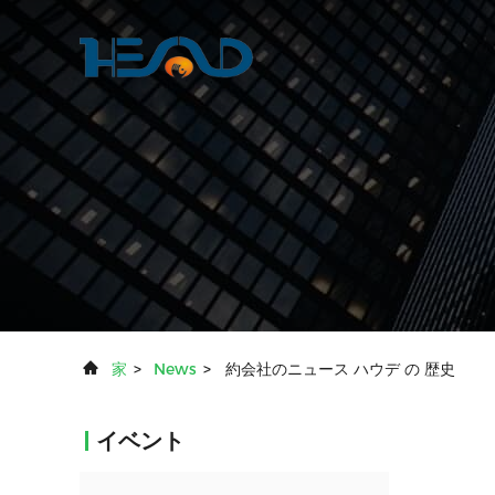
家
>
News
>
約会社のニュース ハウデ の 歴史
イベント