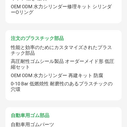
OEM ODM 水力シリンダー修理キット シリンダ
ーOリング
水圧シリンダのシール
注文のプラスチック部品
注文のプラスチック部品
性能と効率のためにカスタマイズされたプラス
自動車用ゴム部品
チック部品
高圧耐性ゴムシール製品 オーダーメイド形 低圧
縮セット
定形密封リング
OEM ODM 水力シリンダー 再建キット 防腐
0-10 Bar 低燃焼性 耐磨性のあるプラスチックの
ゴム製の密封製品
穴環
ドライブアクスルシャフトシール
自動車用ゴム部品
自動車用ゴムパーツ