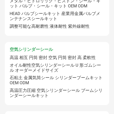
メタル・ヒドロリック・ピストン・シール・キ
ット バルブ・シール・キット OEM ODM
HEAD バルブシールキット 産業用金属バルブメ
会社案内
ンテナンスシールキット
調整可能な高耐磨性 液体耐性 紫外線耐性
品質管理
お問い合わせ
空気シリンダーシール
高温 相互 円筒 密封 空気 円筒 密封 高 柔軟性
見積依頼
オイル耐性空気シリンダーシール U 形ゴムシー
ル オーダーメイドサイズ
石粘土 金属気筒シール シリンダーブームキット
ゴム製 オイル シール
OEM ODM
高温圧力圧縮 空気シリンダーシール ブームシリ
回転式オイル シール
ンダーシールキット
浮遊オイル シール