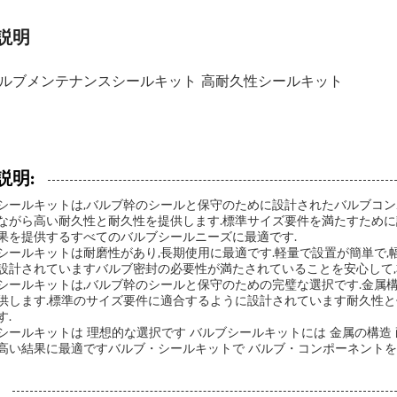
説明
ルブメンテナンスシールキット 高耐久性シールキット
説明:
シールキットは,バルブ幹のシールと保守のために設計されたバルブコン
ながら高い耐久性と耐久性を提供します.標準サイズ要件を満たすために
果を提供するすべてのバルブシールニーズに最適です.
シールキットは耐磨性があり,長期使用に最適です.軽量で設置が簡単で,
設計されていますバルブ密封の必要性が満たされていることを安心して,
シールキットは,バルブ幹のシールと保守のための完璧な選択です.金属
供します.標準のサイズ要件に適合するように設計されています耐久性と
す.
シールキットは 理想的な選択です バルブシールキットには 金属の構造
高い結果に最適ですバルブ・シールキットで バルブ・コンポーネントを