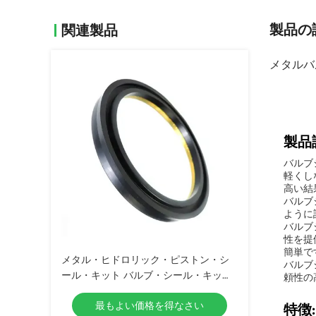
製品の
関連製品
メタルバ
製品
バルブ
軽くし
高い結
バルブ
ように
バルブ
性を提
簡単で
メタル・ヒドロリック・ピストン・シ
バルブ
ール・キット バルブ・シール・キット
頼性の
OEM ODM
最もよい価格を得なさい
特徴: