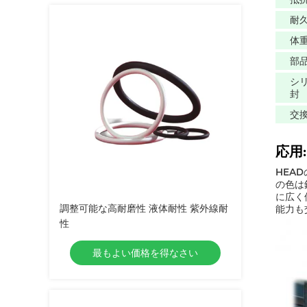
耐
体
部
シ
封
交
応用:
HEA
の色は
に広く
調整可能な高耐磨性 液体耐性 紫外線耐
能力も
性
最もよい価格を得なさい