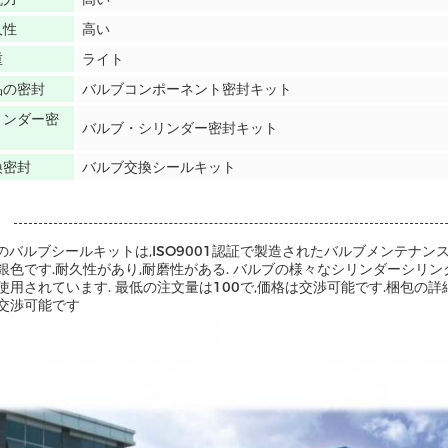
久性
高い
重
ライト
品の密封
バルブコンポーネント密封キット
リンダー密
バルブ・シリンダー密封キット
換密封
バルブ交換シールキット
Dのバルブシールキットは,ISO9001認証で製造されたバルブメンテナン
銀色です.耐久性があり,耐磨性がある. バルブの様々なシリンダーシリ
使用されています. 最低の注文量は100で,価格は交渉可能です.梱包の詳
交渉可能です