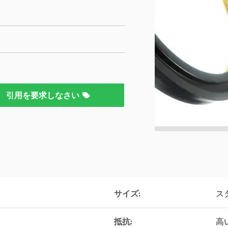
引用を要求しなさい
サイズ:
ス
抵抗:
高