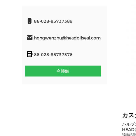
86-028-85737389
hongwenzhu@headoilseal.com
86-028-85737376
今接触
カス
バルブ
HEA
達時間