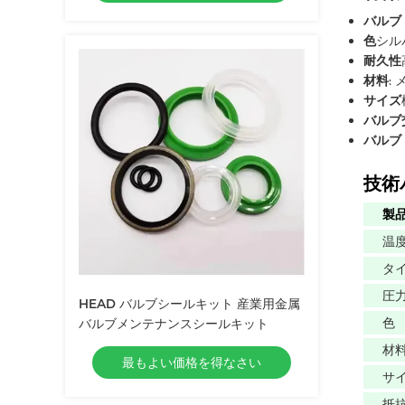
バルブ
色
シル
耐久性
材料
:
サイズ
バルブ
バルブ
技術
製
温
タ
圧
HEAD バルブシールキット 産業用金属
色
バルブメンテナンスシールキット
材
最もよい価格を得なさい
サ
抵