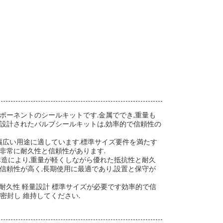
ポーネントのシールキットです.金属ででき,重量も
設計されたバルブシールキットは,効率的で信頼性の
幅広い用途に適しています.標準サイズ要件を満たす
非常に耐久性と信頼性があります.
構造により,重量が軽くしながら優れた抵抗性と耐久
信頼性が高く,長期使用に最適であり,設置と保守が
 耐久性 軽量設計 標準サイズが必要です効率的で信
密封し 維持してください.