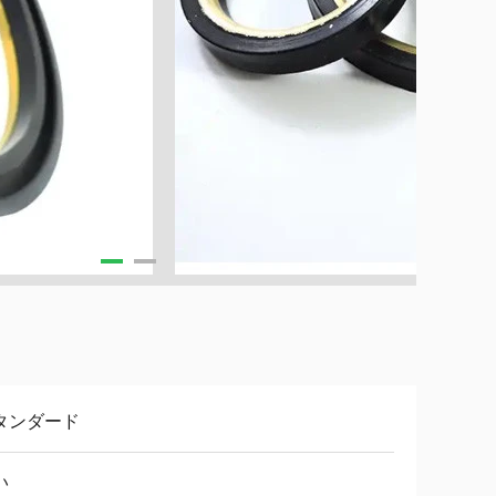
タンダード
い