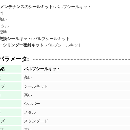
 メンテナンスのシールキット
: バルブシールキット
バー
高い
 メタル
標準
交換シールキット
: バルブシールキット
・シリンダー密封キット
: バルブシールキット
パラメータ:
品名
バルブシールキット
度
高い
イプ
シールキット
力
高い
シルバー
料
メタル
イズ
スタンダード
抗力
高い