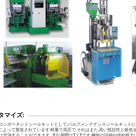
タマイズ:
コンポーネントシールキットとして,バルブメンテナンスシールキットに使用
Dによって製造されています.軽量で高圧で,それはまた,高い抵抗性と銀色を
は交渉することができます. 支払期間はT / Tです,梱包の詳細や供給能力は