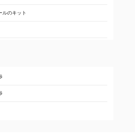
ールのキット
渉
渉