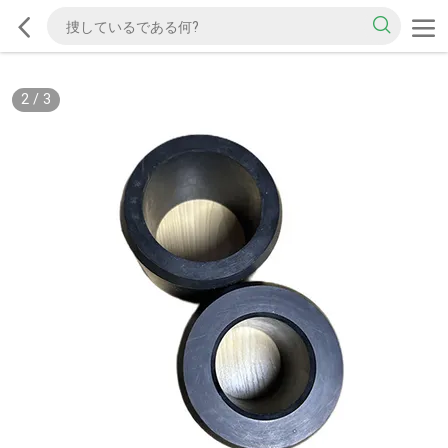
2
/
3