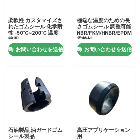
会社案内
柔軟性 カスタマイズさ
極端な温度のための長
れたゴムシール 化学耐
さゴムシール 調整可能
性 -50°C~200°C 温度
NBR/FKM/HNBR/EPDM/M
品質管理
範囲
柔軟性
お問い合わせを送信
お問い合わせを送信
お問い合わせ
見積依頼
ゴム製 オイル シール
回転式オイル シール
石油製品,油ガードゴム
高圧アプリケーション
シール製品
用
浮遊オイル シール