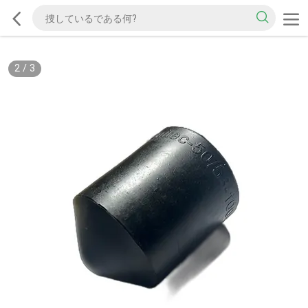
2
/
3