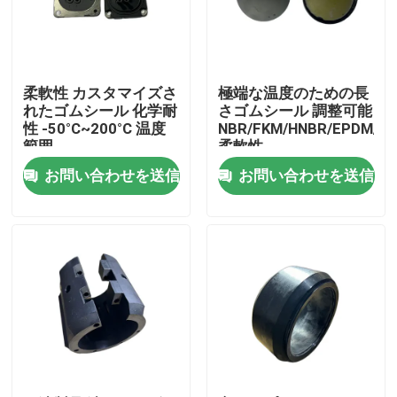
会社案内
柔軟性 カスタマイズさ
極端な温度のための長
品質管理
れたゴムシール 化学耐
さゴムシール 調整可能
性 -50°C~200°C 温度
NBR/FKM/HNBR/EPDM/M
範囲
柔軟性
お問い合わせ
お問い合わせを送信
お問い合わせを送信
見積依頼
ゴム製 オイル シール
回転式オイル シール
浮遊オイル シール